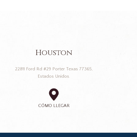
Houston
22811 Ford Rd #29 Porter Texas 77365,
Estados Unidos.
CÓMO LLEGAR