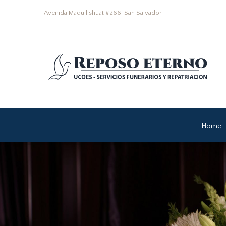
Avenida Maquilishuat #266, San Salvador
Home