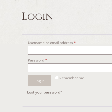
Login
Required
Username or email address
*
Required
Password
*
Remember me
Log in
Lost your password?