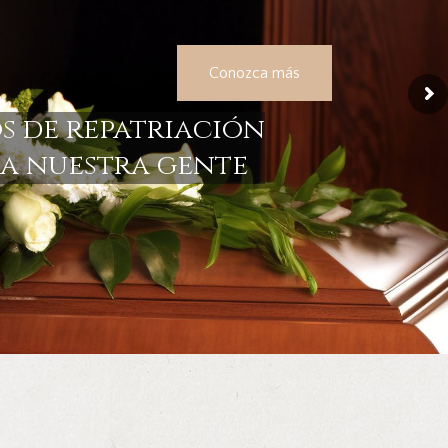
Conozca más
s de repatriación
ra nuestra gente