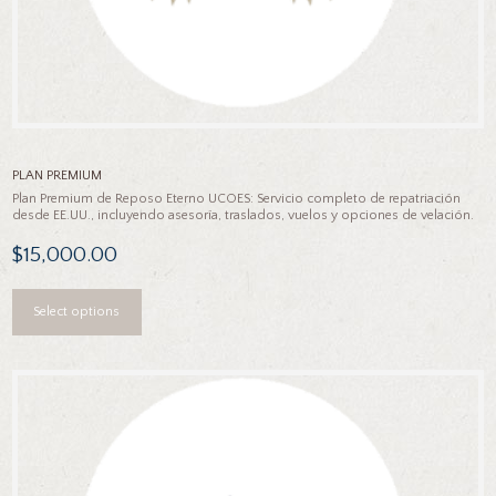
PLAN PREMIUM
Plan Premium de Reposo Eterno UCOES: Servicio completo de repatriación
desde EE.UU., incluyendo asesoría, traslados, vuelos y opciones de velación.
$
15,000.00
This
Select options
product
has
multiple
variants.
The
options
may
be