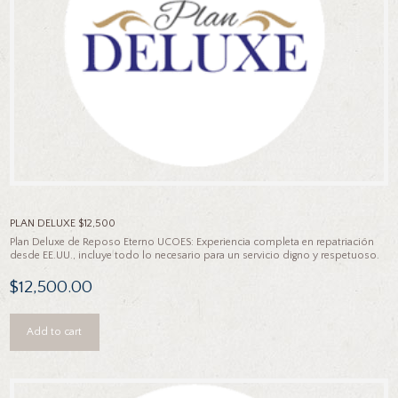
chosen
on
the
product
page
PLAN DELUXE $12,500
Plan Deluxe de Reposo Eterno UCOES: Experiencia completa en repatriación
desde EE.UU., incluye todo lo necesario para un servicio digno y respetuoso.
$
12,500.00
Add to cart